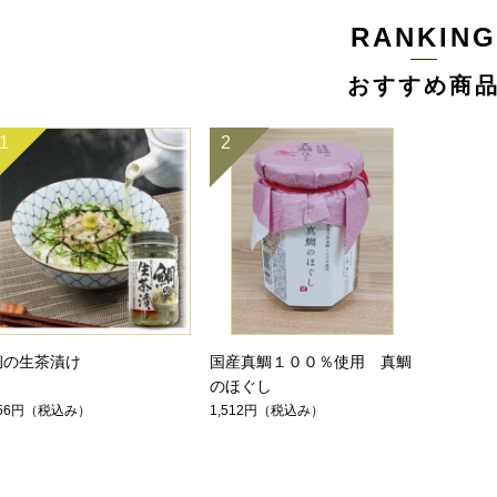
RANKING
おすすめ商
1
2
鯛の生茶漬け
国産真鯛１００％使用 真鯛
のほぐし
56円
（税込み）
1,512円
（税込み）