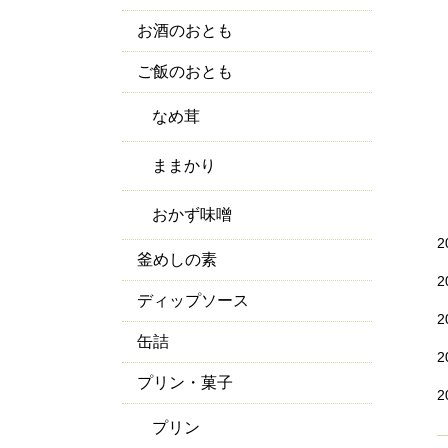
お酒のおとも
ご飯のおとも
なめ茸
ままかり
おかず味噌
2
釜めしの素
2
ディップソース
2
缶詰
2
プリン・菓子
2
プリン